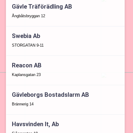
Gävle Träförädling AB
Ångbåtsbryggan 12
Swebia Ab
STORGATAN 9-11
Reacon AB
Kaplansgatan 23
Gävleborgs Bostadslarm AB
Brännerig 14
Havsvinden It, Ab