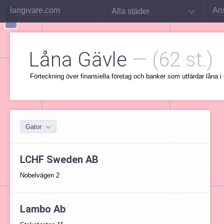
+
langivare.com
An
Alla städer
−
Låna Gävle
—
(62 st.)
Förteckning över finansiella företag och banker som utfärdar låna i
Gator
LCHF Sweden AB
Nobelvägen 2
Lambo Ab