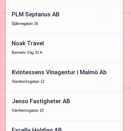
PLM Septanus AB
Djäknegatan 16
Noak Travel
Bennets Väg 32 A
Kvintessens Vinagentur i Malmö Ab
Stenbocksgatan 12
Jenso Fastigheter AB
Värnhemsgatan 10
Excello Holding AB