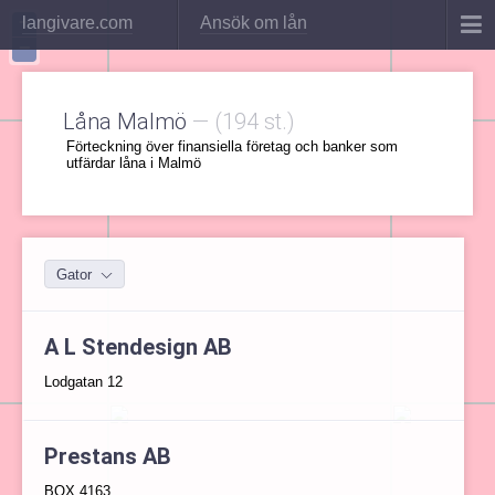
+
langivare.com
Ansök om lån
−
Låna Malmö
—
(194 st.)
Förteckning över finansiella företag och banker som
utfärdar låna i Malmö
Gator
A L Stendesign AB
Lodgatan 12
Prestans AB
BOX 4163