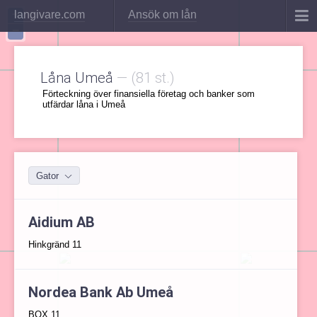
+
langivare.com
Ansök om lån
−
Låna Umeå
—
(81 st.)
Förteckning över finansiella företag och banker som
utfärdar låna i Umeå
Gator
Aidium AB
Hinkgränd 11
Nordea Bank Ab Umeå
BOX 11