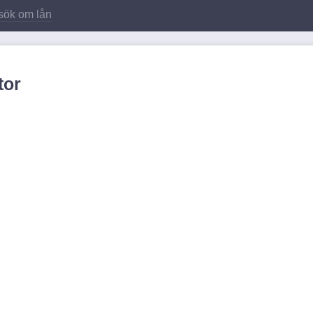
sök om lån
tor