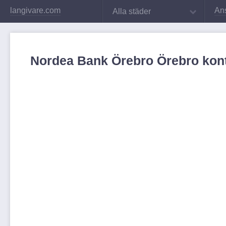
langivare.com
An
Alla städer
Nordea Bank Örebro Örebro kon