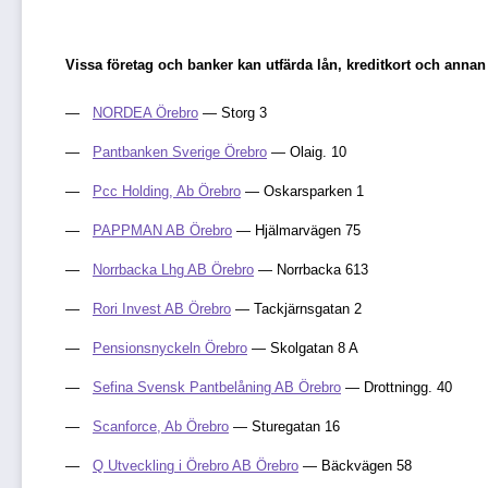
Vissa företag och banker kan utfärda lån, kreditkort och anna
NORDEA Örebro
— Storg 3
Pantbanken Sverige Örebro
— Olaig. 10
Pcc Holding, Ab Örebro
— Oskarsparken 1
PAPPMAN AB Örebro
— Hjälmarvägen 75
Norrbacka Lhg AB Örebro
— Norrbacka 613
Rori Invest AB Örebro
— Tackjärnsgatan 2
Pensionsnyckeln Örebro
— Skolgatan 8 A
Sefina Svensk Pantbelåning AB Örebro
— Drottningg. 40
Scanforce, Ab Örebro
— Sturegatan 16
Q Utveckling i Örebro AB Örebro
— Bäckvägen 58