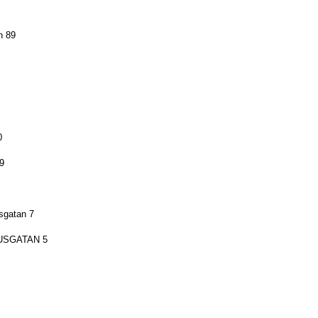
n 89
0
9
sgatan 7
SGATAN 5