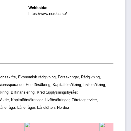
Webbsida:
https://www.nordea.se/
ionsskifte, Ekonomisk rådgivning, Försäkringar, Rådgivning,
sionssparande, Hemförsäkring, Kapitalförsäkring, Livförsäkring,
ring, Bilfinansiering, Kreditupplysningsbyråer,
ktie, Kapitalförsäkringar, Livförsäkringar, Företagservice,
Lånefråga, Lånefrågor, Lånelöften, Nordea