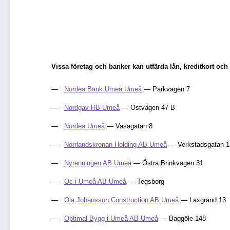
Vissa företag och banker kan utfärda lån, kreditkort 
Nordea Bank Umeå Umeå
— Parkvägen 7
Nordgav HB Umeå
— Ostvägen 47 B
Nordea Umeå
— Vasagatan 8
Norrlandskronan Holding AB Umeå
— Verkstadsgatan 1
Nyranningen AB Umeå
— Östra Brinkvägen 31
Oc i Umeå AB Umeå
— Tegsborg
Ola Johansson Construction AB Umeå
— Laxgränd 13
Optimal Bygg i Umeå AB Umeå
— Baggöle 148