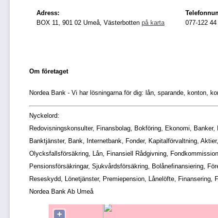
Adress:
Telefonnu
BOX 11, 901 02 Umeå, Västerbotten
på karta
077-122 44
Om företaget
Nordea Bank - Vi har lösningarna för dig: lån, sparande, konton, k
Nyckelord:
Redovisningskonsulter, Finansbolag, Bokföring, Ekonomi, Banker, Ku
Banktjänster, Bank, Internetbank, Fonder, Kapitalförvaltning, Aktie
Olycksfallsförsäkring, Lån, Finansiell Rådgivning, Fondkommissionär
Pensionsförsäkringar, Sjukvårdsförsäkring, Bolånefinansiering, Före
Reseskydd, Lönetjänster, Premiepension, Lånelöfte, Finansering, Fi
Nordea Bank Ab Umeå
+