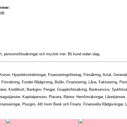
mmer:
 88
ort, pensionsförsäkringar och mycket mer. Bli kund redan idag.
rser, Hypoteksinrättningar, Finansieringsföretag, Försäkring, Avtal, Generat
r, Förvaltning, Fonder Rådgivning, Bolån, Finansiering, Låna, Fakturering, Pen
er, Kreditkort, Bankgiro, Pengar, Grupplivförsäkring, Bankservice, Sjukförsäk
tagstjänster, Kapitalpension, Placera, Räntor, Hemförsäkringar, Lånetjänster, A
nanseringar, Plusgiro, Allt Inom Bank och Finans, Finansiella Rådgivningar, 