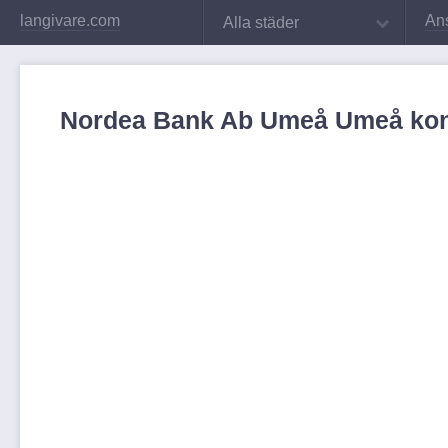
langivare.com
An
Alla städer
Nordea Bank Ab Umeå Umeå kon