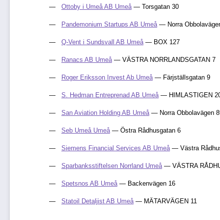
Ottoby i Umeå AB Umeå
— Torsgatan 30
Pandemonium Startups AB Umeå
— Norra Obbolaväge
Q-Vent i Sundsvall AB Umeå
— BOX 127
Ranacs AB Umeå
— VÄSTRA NORRLANDSGATAN 7
Roger Eriksson Invest Ab Umeå
— Färjställsgatan 9
S. Hedman Entreprenad AB Umeå
— HIMLASTIGEN 2
San Aviation Holding AB Umeå
— Norra Obbolavägen 8
Seb Umeå Umeå
— Östra Rådhusgatan 6
Siemens Financial Services AB Umeå
— Västra Rådhu
Sparbanksstiftelsen Norrland Umeå
— VÄSTRA RÅDHU
Spetsnos AB Umeå
— Backenvägen 16
Statoil Detaljist AB Umeå
— MÄTARVÄGEN 11