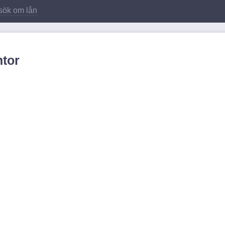
sök om lån
tor