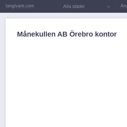
langivare.com
An
Alla städer
Månekullen AB Örebro kontor