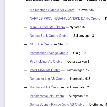
Ma Montage i Örebro AB Örebro
— Gräve 336
NÄRKES PROVINSBANK/DANSKE BANK Örebro
— Ku
Marell Jurister AB Örebro
— Nygatan 37
Nordea Bank Örebro Örebro
— Säljarevägen 3
NORDEA Örebro
— Storg 3
Pantbanken Sverige Örebro
— Olaig. 10
Pcc Holding, Ab Örebro
— Oskarsparken 1
PAPPMAN AB Örebro
— Hjälmarvägen 75
Norrbacka Lhg AB Örebro
— Norrbacka 613
Rori Invest AB Örebro
— Tackjärnsgatan 2
Pensionsnyckeln Örebro
— Skolgatan 8 A
Sefina Svensk Pantbelåning AB Örebro
— Drottningg. 