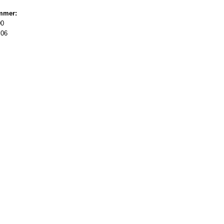
mmer:
00
 06