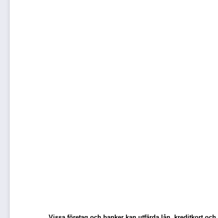
Vissa företag och banker kan utfärda lån, kreditkort oc